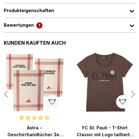
Produkteigenschaften
Bewertungen
1
Produktgalerie überspringen
KUNDEN KAUFTEN AUCH
Durchschnittliche Bewertung von 5 von 5 Sternen
Astra -
FC St. Pauli - T-Shirt
Geschirrhandtücher 3er
Classic mit Logo tailliert -