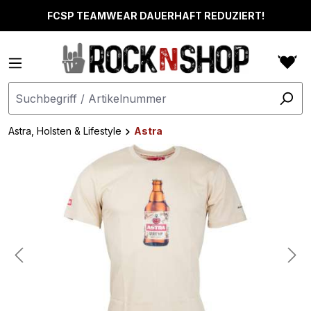
alt springen
FCSP TEAMWEAR DAUERHAFT REDUZIERT!
Astra, Holsten & Lifestyle
Astra
Bildergalerie überspringen