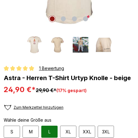
1 Bewertung
Durchschnittliche Bewertung von 5 von 5 Sternen
Astra - Herren T-Shirt Urtyp Knolle - beige
24,90 €*
29,90 €*
(17% gespart)
Zum Merkzettel hinzufügen
Wähle deine Größe aus
S
M
L
XL
XXL
3XL