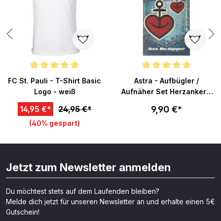
n 4 von 5 Sternen
Durchschnittliche Bewertung von 5 von 5 Sternen
Durchschnittliche Bewertung v
FC St. Pauli - T-Shirt Basic
Astra - Aufbügler /
Logo - weiß
Aufnäher Set Herzanker -
rot
9,90 €*
14,95 €*
24,95 €*
(40% gespart)
Jetzt zum Newsletter anmelden
Du möchtest stets auf dem Laufenden bleiben?
Melde dich jetzt für unseren Newsletter an und erhalte einen 5€
Gutschein!