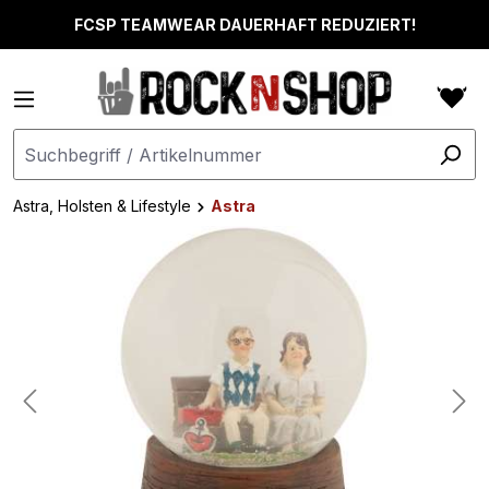
alt springen
FCSP TEAMWEAR DAUERHAFT REDUZIERT!
Astra, Holsten & Lifestyle
Astra
Bildergalerie überspringen