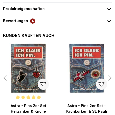
Produkteigenschaften
Bewertungen
4
Produktgalerie überspringen
KUNDEN KAUFTEN AUCH
n 4 von 5 Sternen
Durchschnittliche Bewertung von 5 von 5 Sternen
Astra - Pins 2er Set
Astra - Pins 2er Set -
Herzanker & Knolle
Kronkorken & St. Pauli