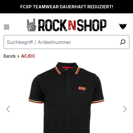
alt springen
FCSP TEAMWEAR DAUERHAFT REDUZIERT!
Bands
AC/DC
Bildergalerie überspringen