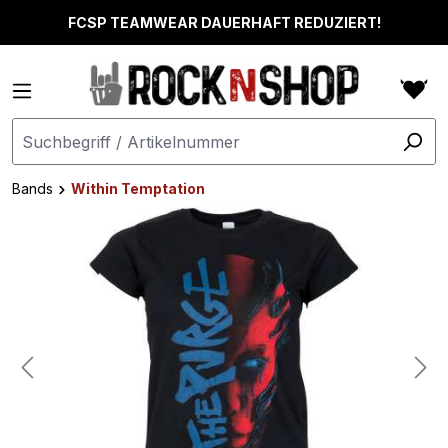
alt springen
FCSP TEAMWEAR DAUERHAFT REDUZIERT!
Bands
Within Temptation
Bildergalerie überspringen