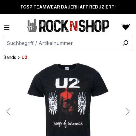
alt springen
FCSP TEAMWEAR DAUERHAFT REDUZIERT!
Bands
U2
Bildergalerie überspringen