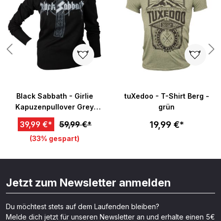
Black Sabbath - Girlie
tuXedoo - T-Shirt Berg -
Kapuzenpullover Grey
grün
Cross - schwarz
19,99 €*
39,99 €*
59,99 €*
(33% gespart)
Jetzt zum Newsletter anmelden
Du möchtest stets auf dem Laufenden bleiben?
Melde dich jetzt für unseren Newsletter an und erhalte einen 5€