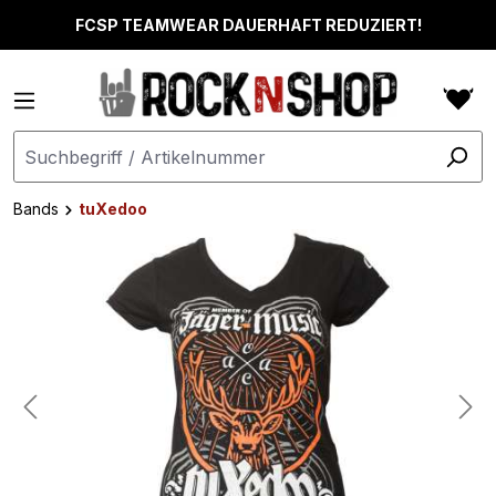
alt springen
FCSP TEAMWEAR DAUERHAFT REDUZIERT!
Bands
tuXedoo
Bildergalerie überspringen