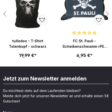
Durchschnittliche Bewertung v
tuXedoo - T-Shirt
FC St. Pauli -
Totenkopf - schwarz
Scheibenschwamm rPET
Totenkopf
19,99 €*
6,95 €*
Jetzt zum Newsletter anmelden
Du möchtest stets auf dem Laufenden bleiben?
Melde dich jetzt für unseren Newsletter an und erhalte einen 5€
Gutschein!