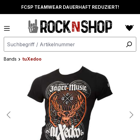
alt springen
FCSP TEAMWEAR DAUERHAFT REDUZIERT!
Bands
tuXedoo
Bildergalerie überspringen