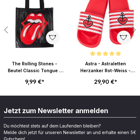
Durchschnittliche Bewertung v
The Rolling Stones -
Astra - Astraletten
Beutel Classic Tongue -
Herzanker Rot-Weiss -
schwarz
Badelatschen
9,99 €*
29,90 €*
Jetzt zum Newsletter anmelden
Du möchtest stets auf dem Laufenden bleiben?
Melde dich jetzt für unseren Newsletter an und erhalte einen 5€
Gutschein!