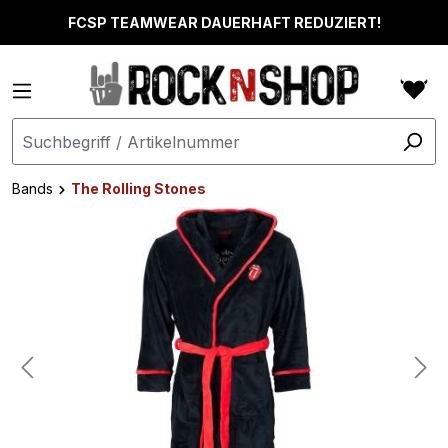
alt springen
FCSP TEAMWEAR DAUERHAFT REDUZIERT!
Bands
The Rolling Stones
Bildergalerie überspringen