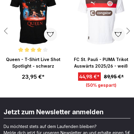
Durchschnittliche Bewertung von 4 von 5 Sternen
Queen - T-Shirt Live Shot
FC St. Pauli - PUMA Trikot
Spotlight - schwarz
Auswärts 2025/26 - weiß
23,95 €*
44,98 €*
89,95 €*
(50% gespart)
Jetzt zum Newsletter anmelden
Du möchtest stets auf dem Laufenden bleiben?
Melde dich jetzt für unseren Newsletter an und erhalte einen 5€