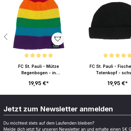
 von 5 Sternen
Durchschnittliche Bewertung von 4.9 von 5 Sternen
Durchschnittliche Bew
FC St. Pauli - Mütze
FC St. Pauli - Fisc
Regenbogen - in
Totenkopf - sch
Regenbogenfarben
19,95 €*
19,95 €*
Jetzt zum Newsletter anmelden
Du möchtest stets auf dem Laufenden bleiben?
Melde dich jetzt für unseren Newsletter an und erhalte einen 5€ G