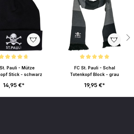
en
nittliche Bewertung von 4.7 von 5 Sternen
Durchschnittliche Bewertung von 5
St. Pauli - Mütze
FC St. Pauli - Schal
opf Stick - schwarz
Totenkopf Block - grau
14,95 €*
19,95 €*