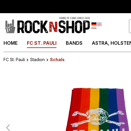
springen
Zur Hauptnavigation springen
Deutsch
English
HOME
FC ST. PAULI
BANDS
ASTRA, HOLSTEN
FC St. Pauli
Stadion
Schals
Bildergalerie überspringen