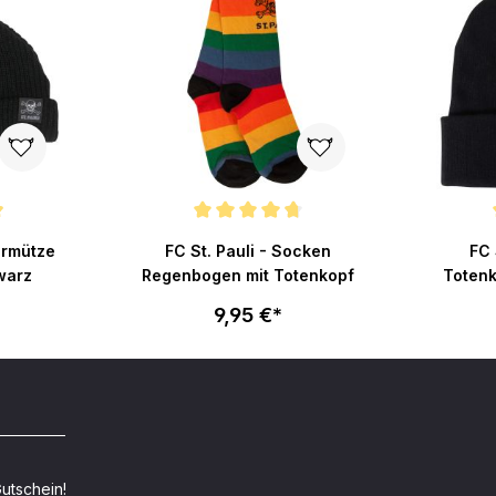
ertung von 4.9 von 5 Sternen
Durchschnittliche Bewertung von 4.8 von 5 Stern
Durchsch
hermütze
FC St. Pauli - Socken
FC 
warz
Regenbogen mit Totenkopf
Totenk
9,95 €*
utschein!