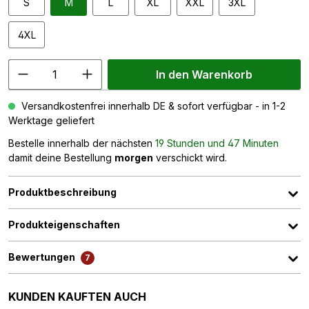
S
M
L
XL
XXL
3XL
4XL
In den Warenkorb
Versandkostenfrei innerhalb DE & sofort verfügbar - in 1-2
Werktage geliefert
Bestelle innerhalb der nächsten
19 Stunden und 47 Minuten
damit deine Bestellung
morgen
verschickt wird.
Produktbeschreibung
Produkteigenschaften
Bewertungen
7
Produktgalerie überspringen
KUNDEN KAUFTEN AUCH