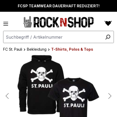
alt springen
FCSP TEAMWEAR DAUERHAFT REDUZIERT!
FC St. Pauli
Bekleidung
T-Shirts, Polos & Tops
Bildergalerie überspringen