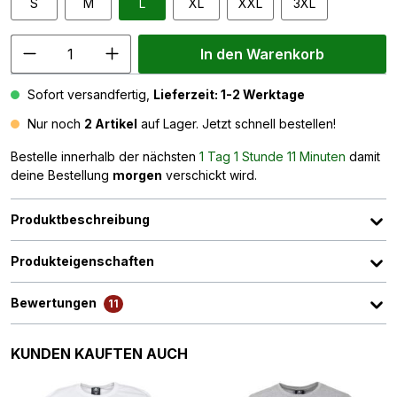
S
M
L
XL
XXL
3XL
In den Warenkorb
Sofort versandfertig,
Lieferzeit: 1-2 Werktage
Nur noch
2 Artikel
auf Lager. Jetzt schnell bestellen!
Bestelle innerhalb der nächsten
1 Tag 1 Stunde 11 Minuten
damit
deine Bestellung
morgen
verschickt wird.
Produktbeschreibung
Produkteigenschaften
Bewertungen
11
Produktgalerie überspringen
KUNDEN KAUFTEN AUCH