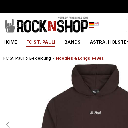
springen
Zur Hauptnavigation springen
Deutsch
English
HOME
FC ST. PAULI
BANDS
ASTRA, HOLSTEN
FC St. Pauli
Bekleidung
Hoodies & Longsleeves
Bildergalerie überspringen