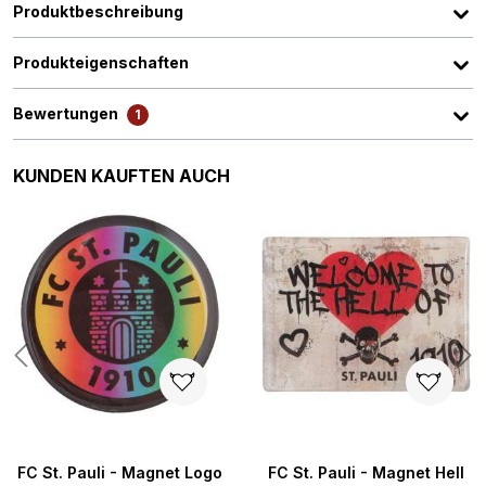
Produktbeschreibung
Produkteigenschaften
Bewertungen
1
Produktgalerie überspringen
KUNDEN KAUFTEN AUCH
n 5 von 5 Sternen
FC St. Pauli - Magnet Logo
FC St. Pauli - Magnet Hell