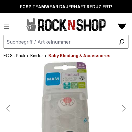
alt springen
FCSP TEAMWEAR DAUERHAFT REDUZIERT!
FC St. Pauli
Kinder
Baby Kleidung & Accessoires
Bildergalerie überspringen