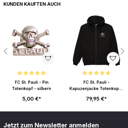
Produktgalerie überspringen
KUNDEN KAUFTEN AUCH
Durchschnittliche Bewertung von 4.9 von 5 Sternen
Durchschnittliche Bewertung vo
FC St. Pauli - Pin
FC St. Pauli -
Totenkopf - silbern
Kapuzenjacke Totenkopf -
schwarz
5,00 €*
79,95 €*
Jetzt zum Newsletter anmelden