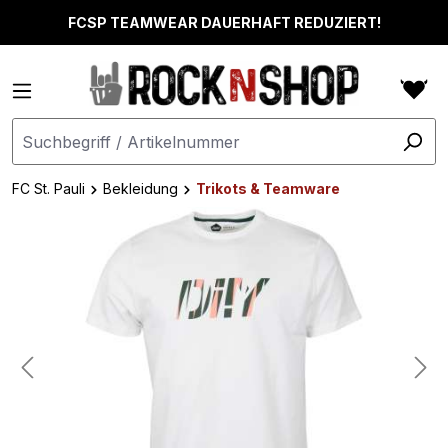
alt springen
FCSP TEAMWEAR DAUERHAFT REDUZIERT!
FC St. Pauli
Bekleidung
Trikots & Teamware
Bildergalerie überspringen