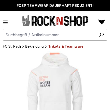
alt springen
FCSP TEAMWEAR DAUERHAFT REDUZIERT!
FC St. Pauli
Bekleidung
Trikots & Teamware
Bildergalerie überspringen