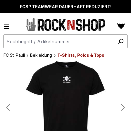
alt springen
FCSP TEAMWEAR DAUERHAFT REDUZIERT!
FC St. Pauli
Bekleidung
T-Shirts, Polos & Tops
Bildergalerie überspringen