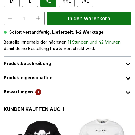
M
L
XL
XXL
3XL
In den Warenkorb
Sofort versandfertig,
Lieferzeit: 1-2 Werktage
Bestelle innerhalb der nächsten
11 Stunden und 42 Minuten
damit deine Bestellung
heute
verschickt wird.
Produktbeschreibung
Produkteigenschaften
Bewertungen
1
Produktgalerie überspringen
KUNDEN KAUFTEN AUCH