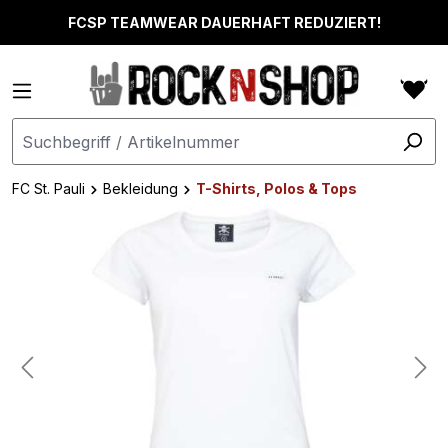
alt springen
FCSP TEAMWEAR DAUERHAFT REDUZIERT!
FC St. Pauli
Bekleidung
T-Shirts, Polos & Tops
Bildergalerie überspringen