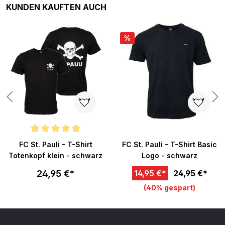
Produktgalerie überspringen
KUNDEN KAUFTEN AUCH
%
Durchschnittliche Bewertung von 5 von 5 Sternen
FC St. Pauli - T-Shirt
FC St. Pauli - T-Shirt Basic
Totenkopf klein - schwarz
Logo - schwarz
24,95 €*
14,95 €*
24,95 €*
(40% gespart)