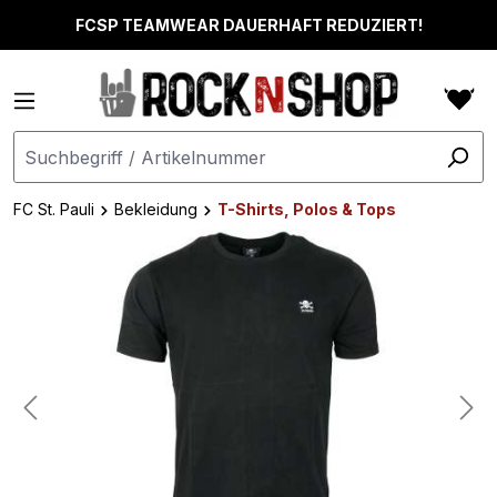
alt springen
FCSP TEAMWEAR DAUERHAFT REDUZIERT!
FC St. Pauli
Bekleidung
T-Shirts, Polos & Tops
Bildergalerie überspringen