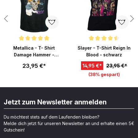
Durchschnittliche Bewertung von 5 von 5 Sternen
Durchschnittliche Bewertung vo
Metallica - T- Shirt
Slayer - T-Shirt Reign In
Damage Hammer -
Blood - schwarz
schwarz
23,95 €*
14,95 €*
23,95 €*
(38% gespart)
Jetzt zum Newsletter anmelden
Du möchtest stets auf dem Laufenden bleiben?
Melde dich jetzt für unseren Newsletter an und erhalte einen 5€
Gutschein!