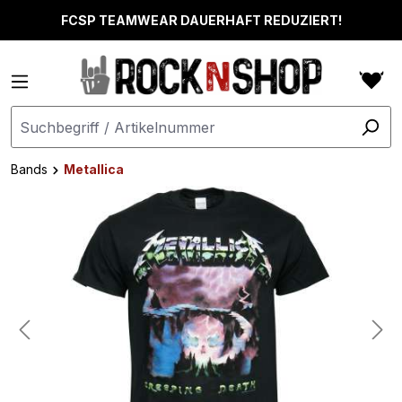
alt springen
FCSP TEAMWEAR DAUERHAFT REDUZIERT!
Bands
Metallica
Bildergalerie überspringen