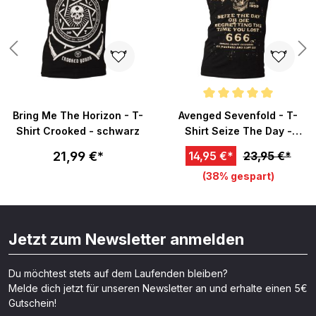
Durchschnittliche Bewertung v
Bring Me The Horizon - T-
Avenged Sevenfold - T-
Shirt Crooked - schwarz
Shirt Seize The Day -
schwarz
21,99 €*
14,95 €*
23,95 €*
(38% gespart)
Jetzt zum Newsletter anmelden
Du möchtest stets auf dem Laufenden bleiben?
Melde dich jetzt für unseren Newsletter an und erhalte einen 5€
Gutschein!