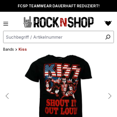
alt springen
FCSP TEAMWEAR DAUERHAFT REDUZIERT!
Bands
Kiss
Bildergalerie überspringen