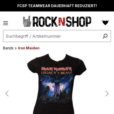
alt springen
FCSP TEAMWEAR DAUERHAFT REDUZIERT!
Bands
Iron Maiden
Bildergalerie überspringen