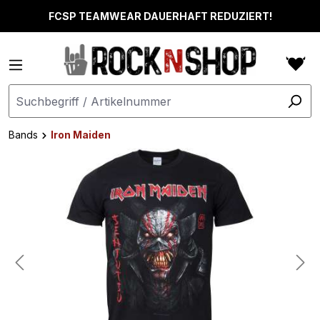
alt springen
FCSP TEAMWEAR DAUERHAFT REDUZIERT!
Bands
Iron Maiden
Bildergalerie überspringen