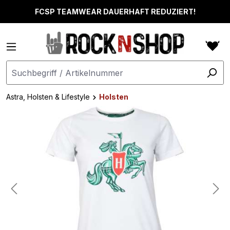
alt springen
FCSP TEAMWEAR DAUERHAFT REDUZIERT!
Astra, Holsten & Lifestyle
Holsten
Bildergalerie überspringen