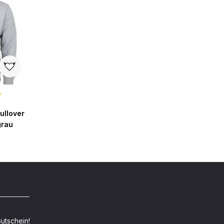
ertung von 5 von 5 Sternen
ullover
grau
utschein!