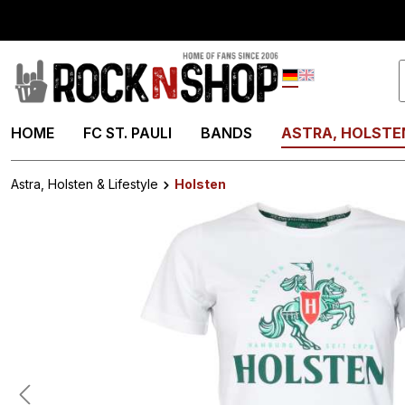
springen
Zur Hauptnavigation springen
Deutsch
English
HOME
FC ST. PAULI
BANDS
ASTRA, HOLSTEN
Astra, Holsten & Lifestyle
Holsten
Bildergalerie überspringen