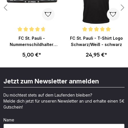
n 5 von 5 Sternen
Durchschnittliche Bewertung von 4.8 von 5 Sternen
Durchschnittliche Bewertung vo
FC St. Pauli -
FC St. Pauli - T-Shirt Logo
Nummernschildhalter
Schwarz/Weiß - schwarz
Totenkopf - schwarz
5,00 €*
24,95 €*
Jetzt zum Newsletter anmelden
Du möchtest stets auf dem Laufenden bleiben?
Melde dich jetzt für unseren Newsletter an und erhalte einen 5€
Gutschein!
Name