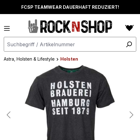
alt springen
FCSP TEAMWEAR DAUERHAFT REDUZIERT!
Astra, Holsten & Lifestyle
Holsten
Bildergalerie überspringen