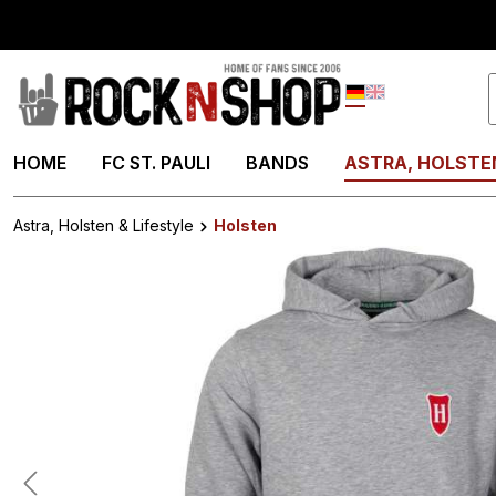
springen
Zur Hauptnavigation springen
Deutsch
English
HOME
FC ST. PAULI
BANDS
ASTRA, HOLSTEN
Astra, Holsten & Lifestyle
Holsten
Bildergalerie überspringen