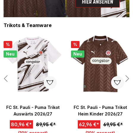
Produktgalerie überspringen
Trikots & Teamware
%
%
Neu
Neu
n 5 von 5 Sternen
FC St. Pauli - Puma Trikot
FC St. Pauli - Puma Trikot
Auswärts 2026/27
Heim Kinder 2026/27
80,96 €*
89,95 €*
62,96 €*
69,95 €*
(10% gespart)
(10% gespart)