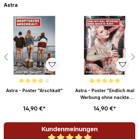
Produktgalerie überspringen
Astra
Durchschnittliche Bewertung von 4 von 5 Sternen
Durchschnittliche Bewertung v
Astra - Poster "Arschkalt"
Astra - Poster "Endlich mal
Werbung ohne nackte
Haut"
14,90 €*
14,90 €*
Kundenmeinungen