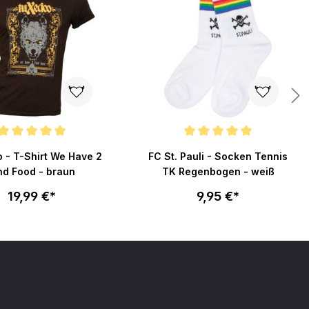
en
nittliche Bewertung von 5 von 5 Sternen
Durchschnittliche Bewertung von 5
 - T-Shirt We Have 2
FC St. Pauli - Socken Tennis
nd Food - braun
TK Regenbogen - weiß
19,99 €*
9,95 €*