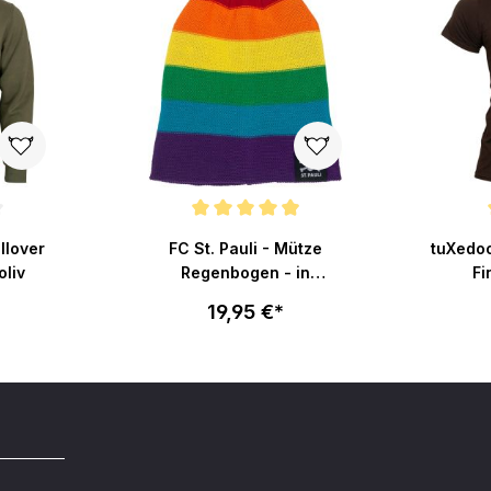
ertung von 4.6 von 5 Sternen
Durchschnittliche Bewertung von 4.9 von 5 Stern
Durchsch
llover
FC St. Pauli - Mütze
tuXedoo
oliv
Regenbogen - in
Fi
Regenbogenfarben
19,95 €*