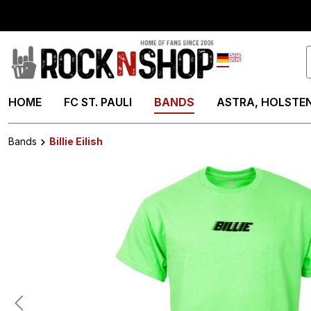
springen
Zur Hauptnavigation springen
Deutsch
English
HOME
FC ST. PAULI
BANDS
ASTRA, HOLSTEN
Bands
Billie Eilish
Bildergalerie überspringen