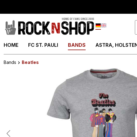
springen
Zur Hauptnavigation springen
Deutsch
English
HOME
FC ST. PAULI
BANDS
ASTRA, HOLSTEN
Bands
Beatles
Bildergalerie überspringen