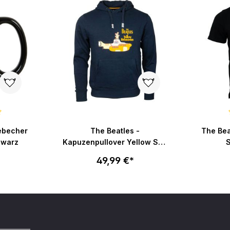
ertung von 5 von 5 Sternen
Durchsch
ebecher
The Beatles -
The Bea
hwarz
Kapuzenpullover Yellow Sub
S
- dunkelblau
49,99 €*