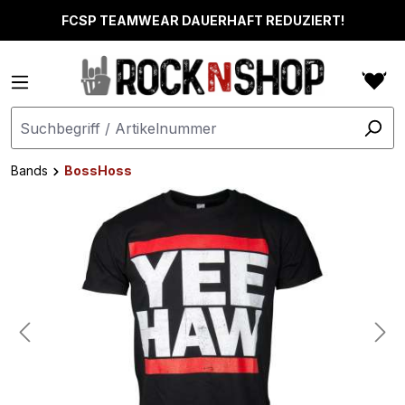
alt springen
FCSP TEAMWEAR DAUERHAFT REDUZIERT!
Bands
BossHoss
Bildergalerie überspringen