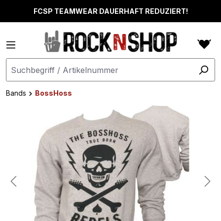
alt springen
FCSP TEAMWEAR DAUERHAFT REDUZIERT!
Bands
BossHoss
Bildergalerie überspringen