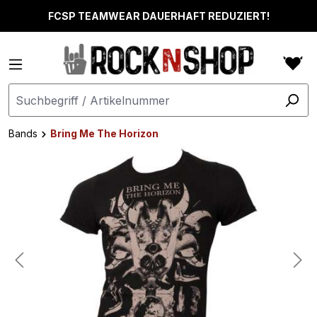
alt springen
FCSP TEAMWEAR DAUERHAFT REDUZIERT!
Bands
Bring Me The Horizon
Bildergalerie überspringen