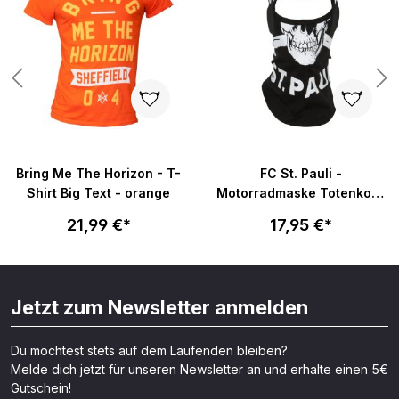
Bring Me The Horizon - T-
FC St. Pauli -
Shirt Big Text - orange
Motorradmaske Totenkopf
- schwarz
21,99 €*
17,95 €*
Jetzt zum Newsletter anmelden
Du möchtest stets auf dem Laufenden bleiben?
Melde dich jetzt für unseren Newsletter an und erhalte einen 5€
Gutschein!