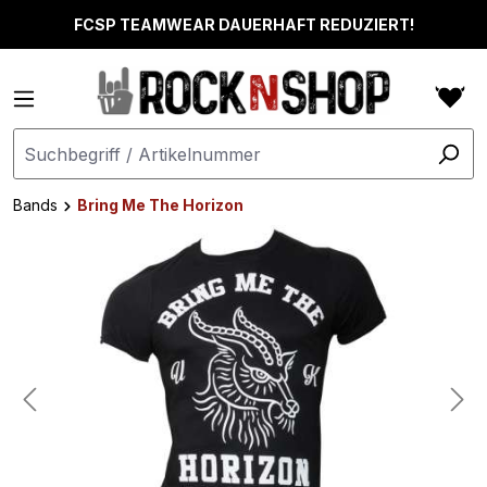
alt springen
FCSP TEAMWEAR DAUERHAFT REDUZIERT!
Bands
Bring Me The Horizon
Bildergalerie überspringen