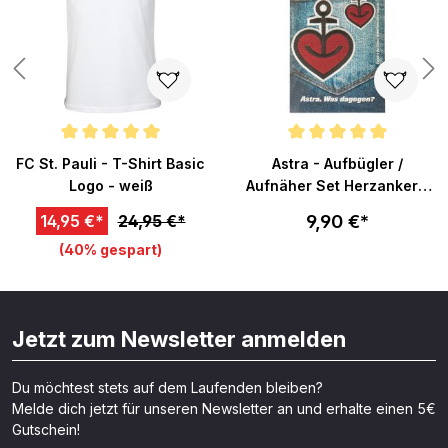
n 4 von 5 Sternen
Durchschnittliche Bewertung von 5 von 5 Sternen
Durchschnittliche Bewertung v
FC St. Pauli - T-Shirt Basic
Astra - Aufbügler /
Logo - weiß
Aufnäher Set Herzanker -
rot
9,90 €*
14,95 €*
24,95 €*
(40% gespart)
Jetzt zum Newsletter anmelden
Du möchtest stets auf dem Laufenden bleiben?
Melde dich jetzt für unseren Newsletter an und erhalte einen 5€
Gutschein!