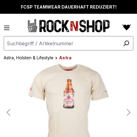
alt springen
FCSP TEAMWEAR DAUERHAFT REDUZIERT!
Astra, Holsten & Lifestyle
Astra
Bildergalerie überspringen