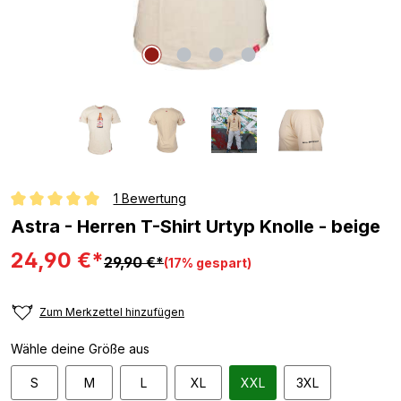
1 Bewertung
Durchschnittliche Bewertung von 5 von 5 Sternen
Astra - Herren T-Shirt Urtyp Knolle - beige
24,90 €*
29,90 €*
(17% gespart)
Zum Merkzettel hinzufügen
Wähle deine Größe aus
S
M
L
XL
XXL
3XL