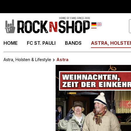
springen
Zur Hauptnavigation springen
Deutsch
English
HOME
FC ST. PAULI
BANDS
ASTRA, HOLSTEN
Astra, Holsten & Lifestyle
Astra
Bildergalerie überspringen