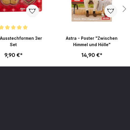
en
nittliche Bewertung von 5 von 5 Sternen
- Ausstechformen 3er
Astra - Poster "Zwischen
Set
Himmel und Hölle"
9,90 €*
14,90 €*