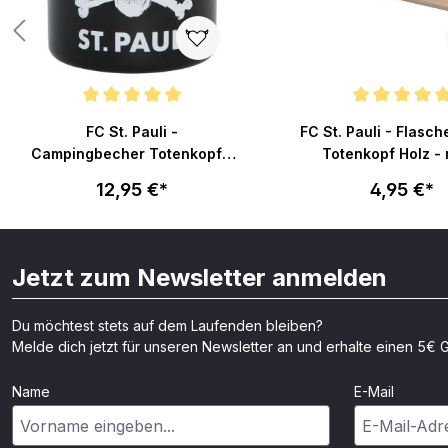
von 5 Sternen
Durchschnittliche Bewertung von 5 von 5 Sternen
Durchschnittliche Bew
FC St. Pauli -
FC St. Pauli - Flasch
Campingbecher Totenkopf -
Totenkopf Holz - 
schwarz
12,95 €*
4,95 €*
Jetzt zum Newsletter anmelden
Du möchtest stets auf dem Laufenden bleiben?
Melde dich jetzt für unseren Newsletter an und erhalte einen 5€ G
Name
E-Mail