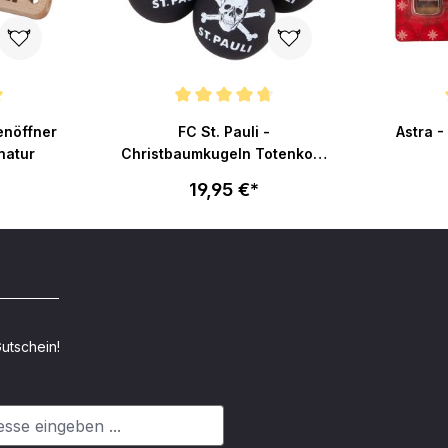
ertung von 5 von 5 Sternen
Durchschnittliche Bewertung von 4.8 von 5 Stern
Durchsch
enöffner
FC St. Pauli -
Astra 
natur
Christbaumkugeln Totenkopf
- schwarz
19,95 €*
utschein!