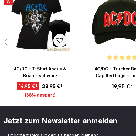
%
Durchschnittliche Bew
AC/DC - T-Shirt Angus &
AC/DC - Trucker Ba
Brian - schwarz
Cap Red Logo - s
19,95 €*
14,95 €*
23,95 €*
(38% gespart)
Jetzt zum Newsletter anmelden
Du möchtest stets auf dem Laufenden bleiben?