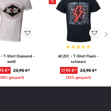
%
Durchschnittliche Bewertung von 5
- T-Shirt Diamond -
AC/DC - T-Shirt Flash -
weiß
schwarz
95 €*
23,95 €*
17,95 €*
23,95 €*
(38% gespart)
(25% gespart)