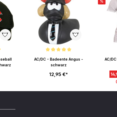
%
ertung von 5 von 5 Sternen
Durchschnittliche Bewertung von 5 von 5 Sternen
seball
AC/DC - Badeente Angus -
AC/DC 
chwarz
schwarz
12,95 €*
14,