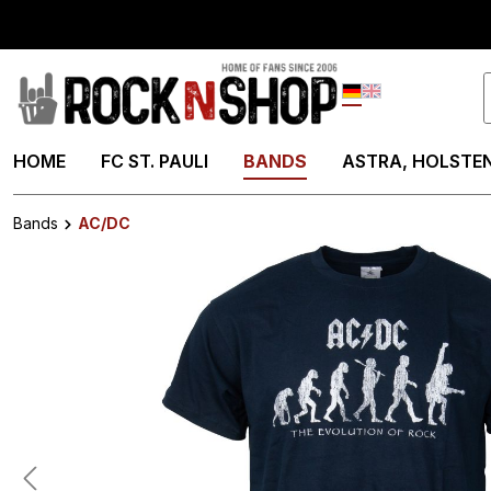
springen
Zur Hauptnavigation springen
Deutsch
English
HOME
FC ST. PAULI
BANDS
ASTRA, HOLSTEN
Bands
AC/DC
Bildergalerie überspringen