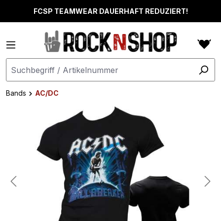
alt springen
FCSP TEAMWEAR DAUERHAFT REDUZIERT!
Bands
AC/DC
Bildergalerie überspringen