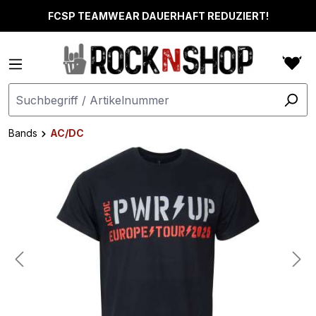
alt springen
FCSP TEAMWEAR DAUERHAFT REDUZIERT!
Bands
AC/DC
Bildergalerie überspringen